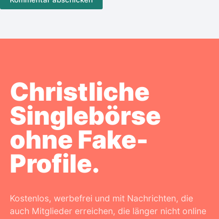
Christliche
Singlebörse
ohne Fake-
Profile.
Kostenlos, werbefrei und mit Nachrichten, die
auch Mitglieder erreichen, die länger nicht online