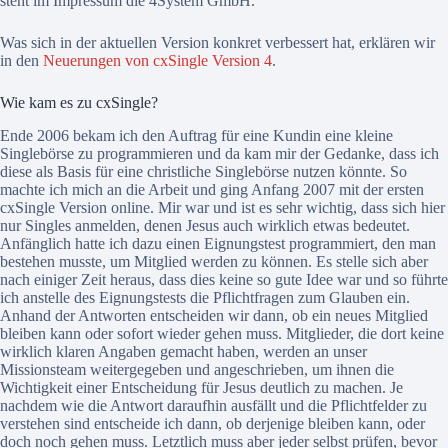
steht im Impressum die 4System GmbH.
Was sich in der aktuellen Version konkret verbessert hat, erklären wir
in den
Neuerungen von cxSingle Version 4
.
Wie kam es zu cxSingle?
Ende 2006 bekam ich den Auftrag für eine Kundin eine kleine
Singlebörse zu programmieren und da kam mir der Gedanke, dass ich
diese als Basis für eine christliche Singlebörse nutzen könnte. So
machte ich mich an die Arbeit und ging Anfang 2007 mit der ersten
cxSingle Version online. Mir war und ist es sehr wichtig, dass sich hier
nur Singles anmelden, denen Jesus auch wirklich etwas bedeutet.
Anfänglich hatte ich dazu einen Eignungstest programmiert, den man
bestehen musste, um Mitglied werden zu können. Es stelle sich aber
nach einiger Zeit heraus, dass dies keine so gute Idee war und so führte
ich anstelle des Eignungstests die Pflichtfragen zum Glauben ein.
Anhand der Antworten entscheiden wir dann, ob ein neues Mitglied
bleiben kann oder sofort wieder gehen muss. Mitglieder, die dort keine
wirklich klaren Angaben gemacht haben, werden an unser
Missionsteam weitergegeben und angeschrieben, um ihnen die
Wichtigkeit einer Entscheidung für Jesus deutlich zu machen. Je
nachdem wie die Antwort daraufhin ausfällt und die Pflichtfelder zu
verstehen sind entscheide ich dann, ob derjenige bleiben kann, oder
doch noch gehen muss. Letztlich muss aber jeder selbst prüfen, bevor