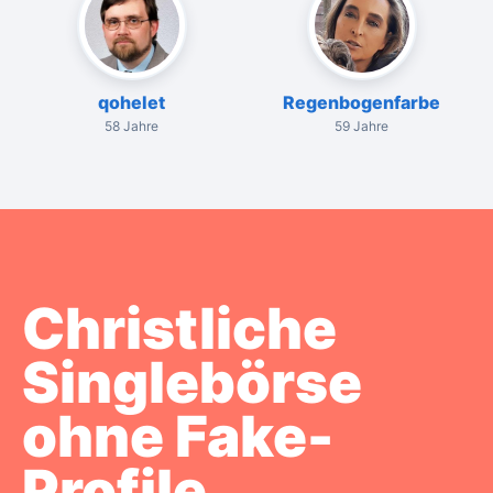
qohelet
Regenbogenfarbe
58 Jahre
59 Jahre
Christliche
Singlebörse
ohne Fake-
Profile.